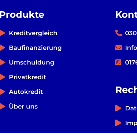
Produkte
Kon
Kreditvergleich
030
Baufinanzierung
Inf
Umschuldung
017
Privatkredit
Rech
Autokredit
Über uns
Dat
Im