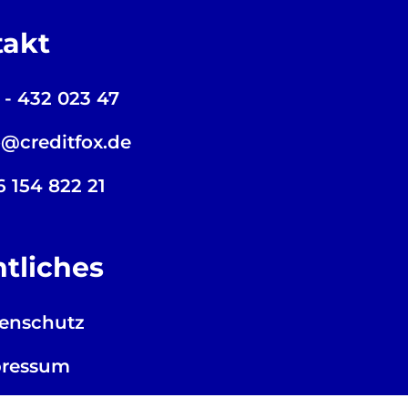
takt
 - 432 023 47
o@creditfox.de
6 154 822 21
tliches
enschutz
pressum