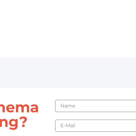
Thema
ung?