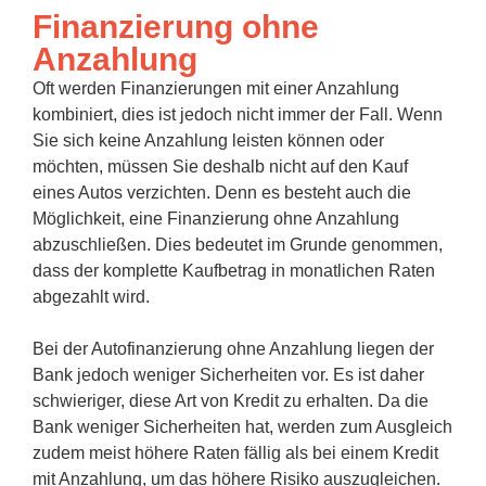
Finanzierung ohne
Anzahlung
Oft werden Finanzierungen mit einer Anzahlung
kombiniert, dies ist jedoch nicht immer der Fall. Wenn
Sie sich keine Anzahlung leisten können oder
möchten, müssen Sie deshalb nicht auf den Kauf
eines Autos verzichten. Denn es besteht auch die
Möglichkeit, eine Finanzierung ohne Anzahlung
abzuschließen. Dies bedeutet im Grunde genommen,
dass der komplette Kaufbetrag in monatlichen Raten
abgezahlt wird.
Bei der Autofinanzierung ohne Anzahlung liegen der
Bank jedoch weniger Sicherheiten vor. Es ist daher
schwieriger, diese Art von Kredit zu erhalten. Da die
Bank weniger Sicherheiten hat, werden zum Ausgleich
zudem meist höhere Raten fällig als bei einem Kredit
mit Anzahlung, um das höhere Risiko auszugleichen.