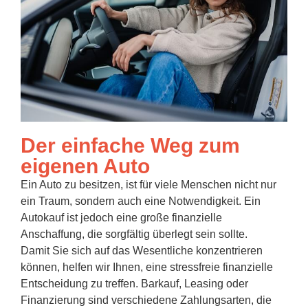
Der einfache Weg zum
eigenen Auto
Ein Auto zu besitzen, ist für viele Menschen nicht nur
ein Traum, sondern auch eine Notwendigkeit. Ein
Autokauf ist jedoch eine große finanzielle
Anschaffung, die sorgfältig überlegt sein sollte.
Damit Sie sich auf das Wesentliche konzentrieren
können, helfen wir Ihnen, eine stressfreie finanzielle
Entscheidung zu treffen. Barkauf, Leasing oder
Finanzierung sind verschiedene Zahlungsarten, die